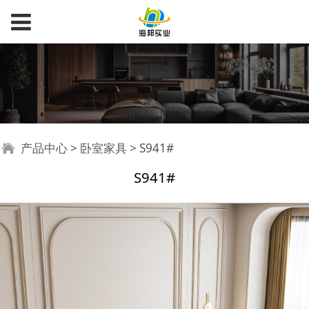
S941#
产品中心
>
卧室家具
>
S941#
S941#