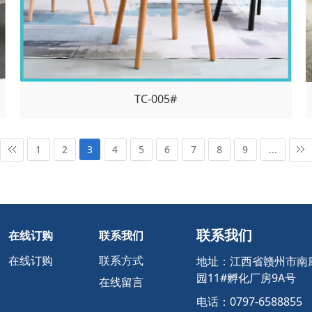
TC-005#
1
2
3
4
5
6
7
8
9
...
联系我们
在线订购
联系我们
地址：江西省赣州市南
在线订购
联系方式
园11#孵化厂房9A号
在线留言
电话：0797-6588855